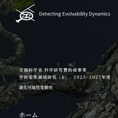
内
容
Detecting Evolvability Dynamics
を
ス
キ
ッ
プ
文部科学省 科学研究費助成事業
学術変革領域研究（B）- 2025~2027年度
進化可能性変動史
ホーム