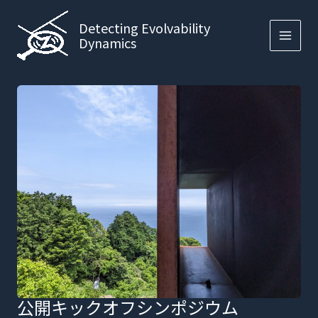
内
容
Detecting Evolvability
Dynamics
を
ス
キ
ッ
プ
公開キックオフシンポジウム