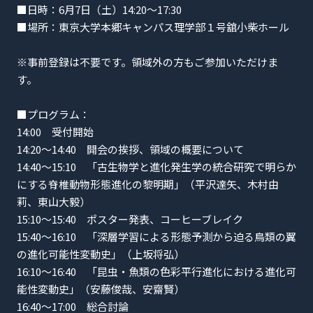
■日時：6月7日（土）14:20〜17:30
■場所：東京大学本郷キャンパス理学部１号舘小柴ホール
※事前登録は不要です。領域外の方もご参加いただけま
す。
■プログラム：
14:00 受付開始
14:20〜14:40 開会の挨拶、領域の概要について
14:40〜15:10 「古生物学と進化発生学の統合研究で明らか
にする脊椎動物形態進化の黎明期​​」（平沢達矢、木村由
莉、東山大毅）
15:10〜15:40 ポスター発表、コーヒーブレイク
15:40〜16:10 「深層学習による形態予測から迫る鳥類の翼
の進化可能性変動史​​」（上坂将弘）
16:10〜16:40 「昆虫・魚類の色彩平行進化における進化可
能性変動史​​」（安藤俊哉、安齋賢）
16:40〜17:00 総合討論